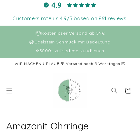
Direkt
4.9
zum
Inhalt
Customers rate us 4.9/5 based on 861 reviews.
📦
Kostenloser Versand ab 59€
🪷
Edelstein Schmuck mit Bedeutung
⭐
5000+ zufriedene Kund*innen
WIR MACHEN URLAUB 🌴 Versand nach 5 Werktagen 💌
Warenkor
K
Amazonit Ohrringe
a