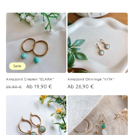
t
e
g
o
r
i
Sale
e
Amazonit Creolen "ELARA"
Amazonit Ohrringe "VITA"
Normaler
Verkaufspreis
Ab 19,90 €
Normaler
Ab 26,90 €
25,90 €
:
Preis
Preis