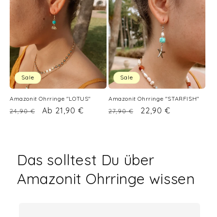
Sale
Sale
Amazonit Ohrringe "LOTUS"
Amazonit Ohrringe "STARFISH"
Normaler
Verkaufspreis
Ab 21,90 €
Normaler
Verkaufspreis
22,90 €
24,90 €
27,90 €
Preis
Preis
Das solltest Du über
Amazonit Ohrringe wissen