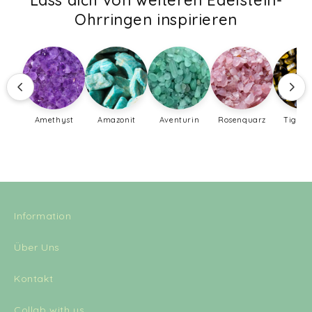
Lass dich von weiteren Edelstein-
Ohrringen inspirieren
Amethyst
Amazonit
Aventurin
Rosenquarz
Tigera
Information
Über Uns
Kontakt
Collab with us