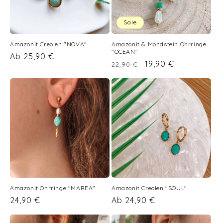
Sale
Amazonit Creolen "NOVA"
Amazonit & Mondstein Ohrringe
"OCEAN"
Normaler
Ab 25,90 €
Normaler
Verkaufspreis
19,90 €
22,90 €
Preis
Preis
Amazonit Ohrringe "MAREA"
Amazonit Creolen "SOUL"
Normaler
24,90 €
Normaler
Ab 24,90 €
Preis
Preis