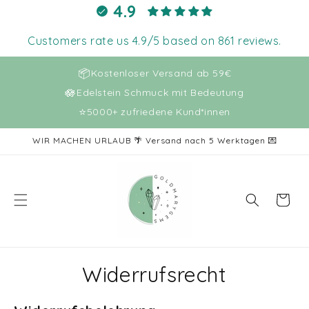
Direkt
4.9
zum
Inhalt
Customers rate us 4.9/5 based on 861 reviews.
📦
Kostenloser Versand ab 59€
🪷
Edelstein Schmuck mit Bedeutung
⭐
5000+ zufriedene Kund*innen
WIR MACHEN URLAUB 🌴 Versand nach 5 Werktagen 💌
Warenkor
Widerrufsrecht