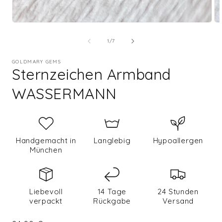
Medien
Me
1
2
in
in
of
Modal
Mo
1
/
7
öffnen
öf
GOLDMARY GEMS
Sternzeichen Armband
WASSERMANN
Handgemacht in
Langlebig
Hypoallergen
München
Liebevoll
14 Tage
24 Stunden
verpackt
Rückgabe
Versand