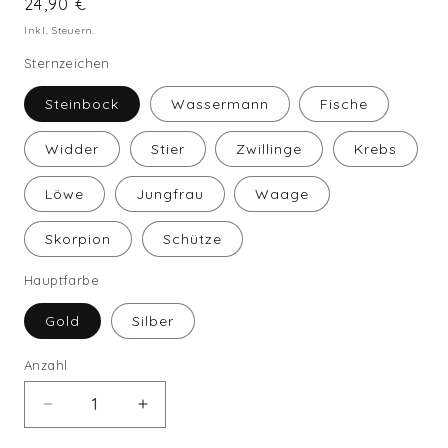
Normaler
24,90 €
Preis
Inkl. Steuern.
Sternzeichen
Steinbock
Wassermann
Fische
Widder
Stier
Zwillinge
Krebs
Löwe
Jungfrau
Waage
Skorpion
Schütze
Hauptfarbe
Gold
Silber
Anzahl
Verringere
Erhöhe
die
die