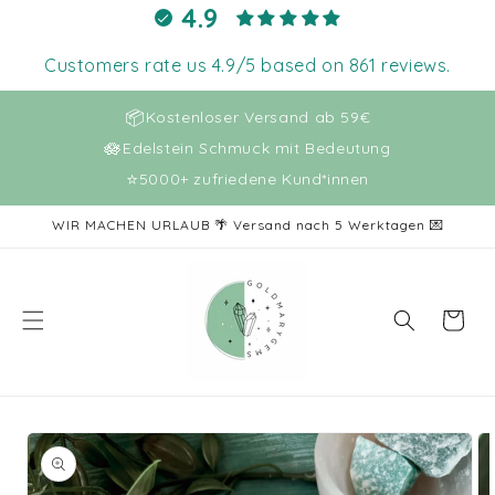
Direkt
4.9
zum
Inhalt
Customers rate us 4.9/5 based on 861 reviews.
📦
Kostenloser Versand ab 59€
🪷
Edelstein Schmuck mit Bedeutung
⭐
5000+ zufriedene Kund*innen
WIR MACHEN URLAUB 🌴 Versand nach 5 Werktagen 💌
Warenkor
oduktinformationen
ringen