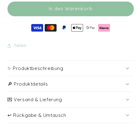
Menge
Menge
für
für
In den Warenkorb
Sternzeichen
Sternzeichen
Armband
Armband
WASSERMANN
WASSERMANN
Teilen
✨ Produktbeschreibung
🔎 Produktdetails
💌 Versand & Lieferung
↩️ Rückgabe & Umtausch